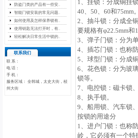
1、挂锁：分成铜挂锁
防盗门类的产品有一些安..
40、50、60和75mm
智能门锁安装的常见问题..
2、抽斗锁：分成全
如何使用及怎样保养锁有..
使用钥匙无法打开时，有..
要规格有φ22.5mm和
轻松解决日常生活中锁的..
3、弹子门锁：分为
4、插芯门锁：也称
联系我们
5、球型门锁：分成
联 系：
6、花色锁：分为玻
电 话：
手 机：
锁等。
服务区域： 全韩城，太史大街，桢
7、电控锁：磁卡锁、
州大街
8、执手锁。
9、船用锁、汽车锁、
按锁的用途分
1、进户门锁：也称
岭，它必须有一个特