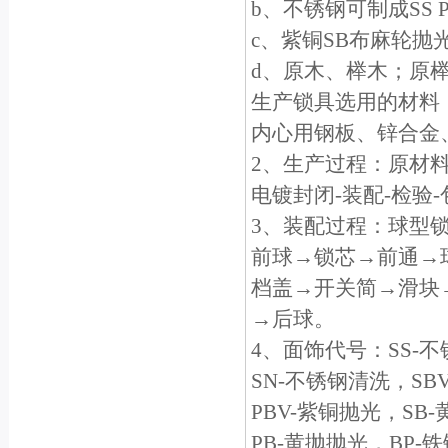
b、不锈钢可制成SS
c、紫铜SB布麻轮抛
d、原木、榉木；原
生产锁具选用的材料
内心用钢板、锌合金
2、生产过程：原材料
电镀封闭-装配-检验
3、装配过程：球型
前球→锁芯→前通→
档盖→开关简→滑块
→后球。
4、面饰代号：SS-
SN-不锈钢清洗，SB
PBV-紫铜抛光，SB
PB-黄抛抛光，BP-