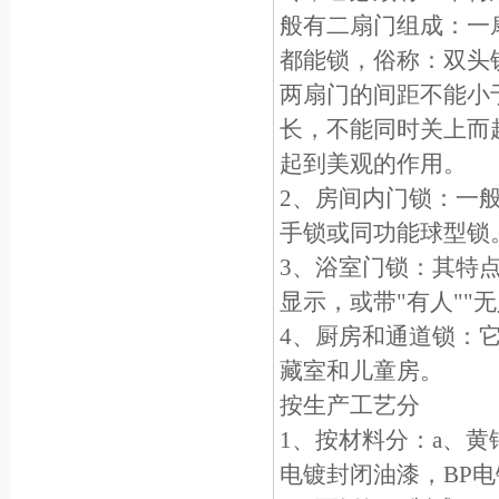
般有二扇门组成：一
都能锁，俗称：双头
两扇门的间距不能小于
长，不能同时关上而
起到美观的作用。
2、房间内门锁：一
手锁或同功能球型锁
3、浴室门锁：其特
显示，或带"有人""
4、厨房和通道锁：
藏室和儿童房。
按生产工艺分
1、按材料分：a、黄
电镀封闭油漆，BP