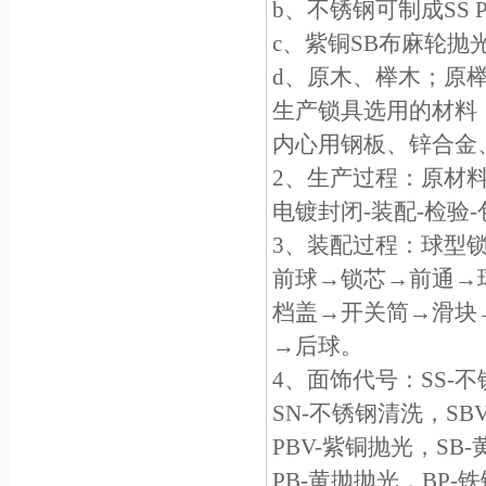
b、不锈钢可制成SS
c、紫铜SB布麻轮抛
d、原木、榉木；原
生产锁具选用的材料
内心用钢板、锌合金
2、生产过程：原材料
电镀封闭-装配-检验
3、装配过程：球型
前球→锁芯→前通→
档盖→开关简→滑块
→后球。
4、面饰代号：SS-
SN-不锈钢清洗，SB
PBV-紫铜抛光，SB
PB-黄抛抛光，BP-