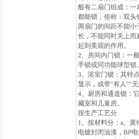
般有二扇门组成：一
都能锁，俗称：双头
两扇门的间距不能小于
长，不能同时关上而
起到美观的作用。
2、房间内门锁：一
手锁或同功能球型锁
3、浴室门锁：其特
显示，或带"有人""
4、厨房和通道锁：
藏室和儿童房。
按生产工艺分
1、按材料分：a、黄
电镀封闭油漆，BP