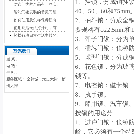
1、挂锁：分成铜挂锁
防盗门类的产品有一些安..
40、50、60和75mm
智能门锁安装的常见问题..
2、抽斗锁：分成全
如何使用及怎样保养锁有..
使用钥匙无法打开时，有..
要规格有φ22.5mm和
轻松解决日常生活中锁的..
3、弹子门锁：分为
4、插芯门锁：也称
联系我们
5、球型门锁：分成
联 系：
6、花色锁：分为玻
电 话：
手 机：
锁等。
服务区域： 全韩城，太史大街，桢
7、电控锁：磁卡锁、
州大街
8、执手锁。
9、船用锁、汽车锁、
按锁的用途分
1、进户门锁：也称
岭，它必须有一个特