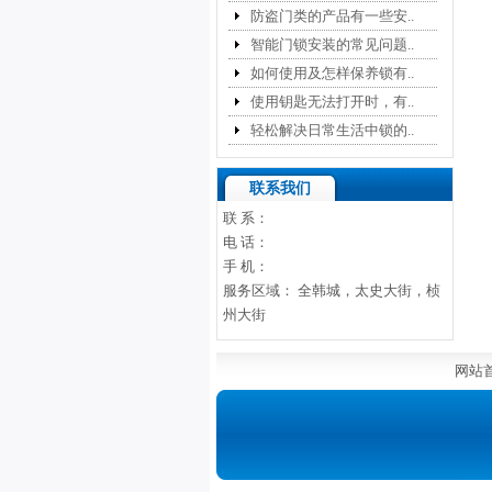
防盗门类的产品有一些安..
智能门锁安装的常见问题..
如何使用及怎样保养锁有..
使用钥匙无法打开时，有..
轻松解决日常生活中锁的..
联系我们
联 系：
电 话：
手 机：
服务区域： 全韩城，太史大街，桢
州大街
网站