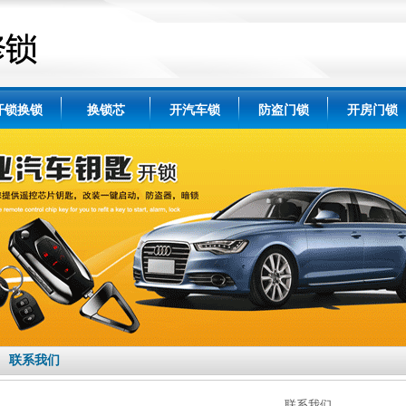
开锁换锁
换锁芯
开汽车锁
防盗门锁
开房门锁
联系我们
联系我们