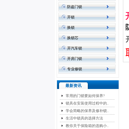
防盗门锁
开锁
换锁
换锁芯
开汽车锁
开房门锁
专业修锁
最新资讯
常用的门锁要如何保养?
锁具在安装使用过程中的..
学会简略的保养及修补锁..
生活中锁具的选择方法
教你关于保险箱的选购小..