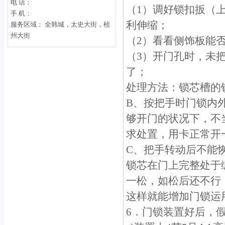
电 话：
（1）调好锁扣扳（
手 机：
利伸缩；
服务区域： 全韩城，太史大街，桢
州大街
（2）看看侧饰板能
（3）开门孔时，未
了；
处理方法：锁芯槽的
B、按把手时门锁内
够开门的状况下，不
求处置，用卡正常开
C、把手转动后不能
锁芯在门上完整处于
一松，如松后还不行
这样就能增加门锁运
6．门锁装置好后，