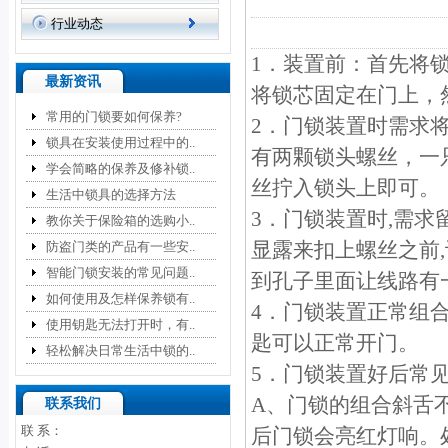
行业动态
1．装置前：首先将
最新资讯
将锁芯固定在门上，
常用的门锁要如何保养?
2．门锁装置时需求
锁具在安装使用过程中的..
有两颗锁头螺丝，一
学会简略的保养及修补锁..
丝拧入锁头上即可。
生活中锁具的选择方法
3．门锁装置时,需求
教你关于保险箱的选购小..
显露来扣上螺丝之前
防盗门类的产品有一些安..
智能门锁安装的常见问题..
到孔子里面让线路有
如何使用及怎样保养锁有..
4．门锁装置正常组
使用钥匙无法打开时，有..
匙可以正常开门。
轻松解决日常生活中锁的..
5．门锁装置好后常
A、门锁的组合斜舌
联系我们
联 系：
后门锁会亮红灯响。