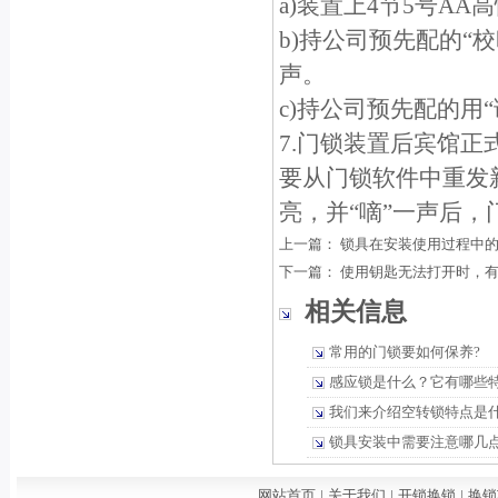
a)装置上4节5号AA
b)持公司预先配的“
声。
c)持公司预先配的用
7.门锁装置后宾馆
要从门锁软件中重发
亮，并“嘀”一声后
上一篇：
锁具在安装使用过程中
下一篇：
使用钥匙无法打开时，
相关信息
常用的门锁要如何保养?
感应锁是什么？它有哪些
我们来介绍空转锁特点是
锁具安装中需要注意哪几
网站首页
|
关于我们
|
开锁换锁
|
换锁