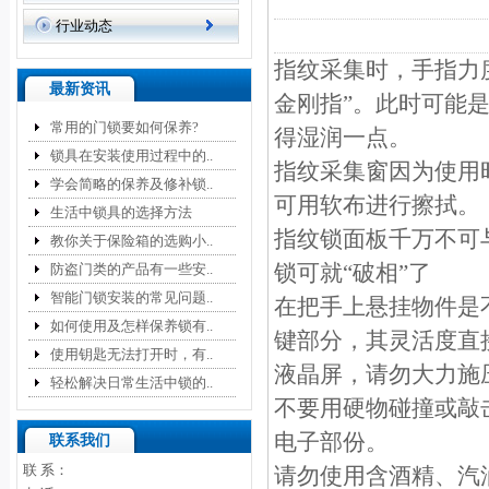
行业动态
指纹采集时，手指力
最新资讯
金刚指”。此时可能
常用的门锁要如何保养?
得湿润一点。
锁具在安装使用过程中的..
指纹采集窗因为使用
学会简略的保养及修补锁..
可用软布进行擦拭。
生活中锁具的选择方法
指纹锁面板千万不可
教你关于保险箱的选购小..
锁可就“破相”了
防盗门类的产品有一些安..
智能门锁安装的常见问题..
在把手上悬挂物件是
如何使用及怎样保养锁有..
键部分，其灵活度直
使用钥匙无法打开时，有..
液晶屏，请勿大力施
轻松解决日常生活中锁的..
不要用硬物碰撞或敲
电子部份。
联系我们
联 系：
请勿使用含酒精、汽