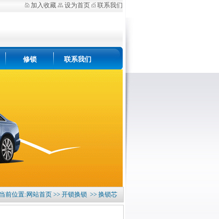
加入收藏
设为首页
联系我们
修锁
联系我们
 当前位置:
网站首页
>>
开锁换锁
>>
换锁芯