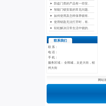
防盗门类的产品有一些安..
智能门锁安装的常见问题..
如何使用及怎样保养锁有..
使用钥匙无法打开时，有..
轻松解决日常生活中锁的..
联系我们
联 系：
电 话：
手 机：
服务区域： 全韩城，太史大街，桢
州大街
网站