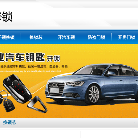
开锁换锁
换锁芯
开汽车锁
防盗门锁
开房门锁
换锁芯
·