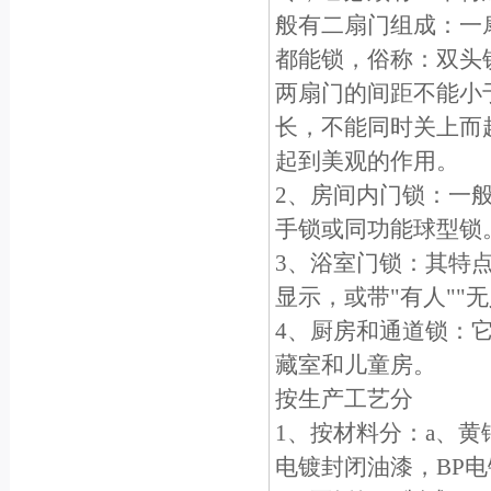
般有二扇门组成：一
都能锁，俗称：双头
两扇门的间距不能小于
长，不能同时关上而
起到美观的作用。
2、房间内门锁：一
手锁或同功能球型锁
3、浴室门锁：其特
显示，或带"有人""
4、厨房和通道锁：
藏室和儿童房。
按生产工艺分
1、按材料分：a、黄
电镀封闭油漆，BP