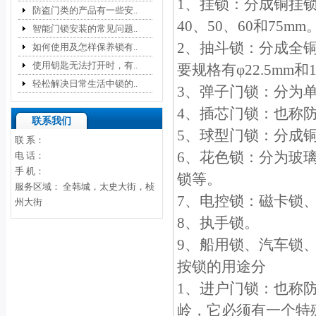
1、挂锁：分成铜挂锁
防盗门类的产品有一些安..
40、50、60和75mm
智能门锁安装的常见问题..
2、抽斗锁：分成全
如何使用及怎样保养锁有..
使用钥匙无法打开时，有..
要规格有φ22.5mm和
轻松解决日常生活中锁的..
3、弹子门锁：分为
4、插芯门锁：也称
联系我们
5、球型门锁：分成
联 系：
6、花色锁：分为玻
电 话：
手 机：
锁等。
服务区域： 全韩城，太史大街，桢
7、电控锁：磁卡锁、
州大街
8、执手锁。
9、船用锁、汽车锁、
按锁的用途分
1、进户门锁：也称
岭，它必须有一个特