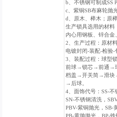
b、不锈钢可制成SS
c、紫铜SB布麻轮抛
d、原木、榉木；原
生产锁具选用的材料
内心用钢板、锌合金
2、生产过程：原材料
电镀封闭-装配-检验
3、装配过程：球型
前球→锁芯→前通→
档盖→开关简→滑块
→后球。
4、面饰代号：SS-
SN-不锈钢清洗，SB
PBV-紫铜抛光，SB
PB-黄抛抛光，BP-