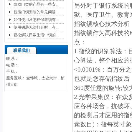
防盗门类的产品有一些安..
另外对于银行系统的
智能门锁安装的常见问题..
狱、医疗卫生、教育
如何使用及怎样保养锁有..
指纹锁核心技术分析
使用钥匙无法打开时，有..
指纹锁作为高科技的
轻松解决日常生活中锁的..
点：
1.指纹的识别算法
联系我们
联 系：
心算法，整个相应的
电 话：
<0.0001%：百万
手 机：
也就是您存储指纹后
服务区域： 全韩城，太史大街，桢
州大街
360度任意的旋转;较
2.光学采集仪：在
应各种场合，抗破坏
的检测后才应用的指
素数目)：指每英寸象