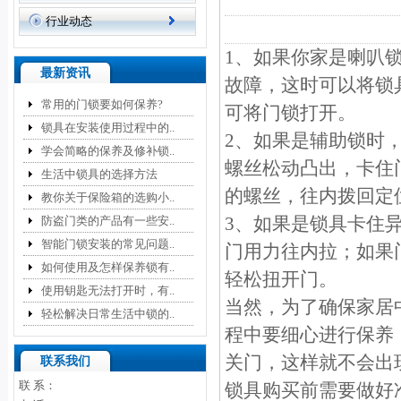
行业动态
1、如果你家是喇叭
最新资讯
故障，这时可以将锁
常用的门锁要如何保养?
可将门锁打开。
锁具在安装使用过程中的..
2、如果是辅助锁时
学会简略的保养及修补锁..
螺丝松动凸出，卡住
生活中锁具的选择方法
的螺丝，往内拨回定
教你关于保险箱的选购小..
3、如果是锁具卡住
防盗门类的产品有一些安..
智能门锁安装的常见问题..
门用力往内拉；如果
如何使用及怎样保养锁有..
轻松扭开门。
使用钥匙无法打开时，有..
当然，为了确保家居
轻松解决日常生活中锁的..
程中要细心进行保养
关门，这样就不会出
联系我们
联 系：
锁具购买前需要做好